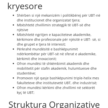
kryesore
Shërben si një mekanizëm i politikbërej për UBT-në
dhe institucionet dhe organizatat tjera;
Mbështetë zhvillimin strategjik të UBT-së dhe
njësive
Mbështetë ngritjen e kapaciteteve akademike,
kërkimore dhe profesionale për njësitë e UBT- së, si
dhe grupet e tjera të interesit;
Përkrahë mundësitë e bashkëpunimit
ndërkombëtar për UBT-së në sferat e akademike,
kërkimit dhe inovacionit;
Ofron mundësi të shkëmbimit akademik dhe
mobilitetit për stafin akademik, hulumtuesve dhe
studentëve;
Promovon një qasje bashkëpunimi triple-helix mes
fakulteteve dhe institutevetë UBT, dhe industrisë;
Ofron mundësi kërkimi dhe zhvillimi në sektorët
kyç të UBT;
Struktura Organizative