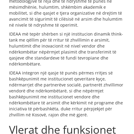
metodologjive të reja dhe të ndryshme të punës në
mësimdhënie, hulumtim, shkëmbim akademik e
mobilitet, si dhe qasjet e tjera organizative në drejtim të
avancimit të sigurimit të cilësisë në arsim dhe hulumtim
në nivele të ndryshme të operimit.
IDEAA më tepër shërben si një institucion dinamik think-
tank me qëllim për të rritur të zhvillimin e arsimit,
hulumtimit dhe inovacionit në nivel vendor dhe
ndërkombëtar nëpërmjet plasimit dhe transferimit të
qasjeve dhe standardeve të fundi tevropiane dhe
ndërkombëtare.
IDEAA integron një qasje të punës përmes rritjes së
bashkëpunimit me institucionet qeveritare kyçe,
ndërmarrjet dhe partnerëve socialë, partnerët zhvillimor
vendorë dhe ndërkombëtarë, si dhe nëpërmjet
bashkëpunimit me institucionet vendore dhe
ndërkombëtare të arsimit dhe kërkimit në programe dhe
iniciativa të përbashkëta, duke rritur përpjekjet për
zhvillim në Kosovë, rajon dhe më gjerë.
Vlerat dhe funksionet