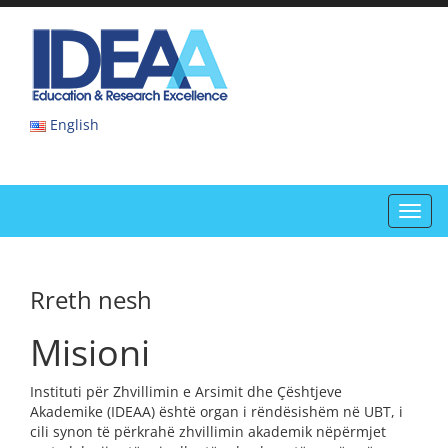
Skip
to
IDEAA
content
IDEAA
English
Toggl
navig
Rreth nesh
Misioni
Instituti për Zhvillimin e Arsimit dhe Çështjeve
Akademike (IDEAA) është organ i rëndësishëm në UBT, i
cili synon të përkrahë zhvillimin akademik nëpërmjet