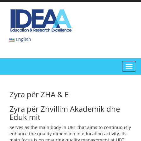
Skip
to
IDEAA
content
IDEAA
English
Toggl
navig
Zyra për ZHA & E
Zyra për Zhvillim Akademik dhe
Edukimit
Serves as the main body in UBT that aims to continuously
enhance the quality dimension in education activity. Its
main focus is on ensuring quality management at UBT,