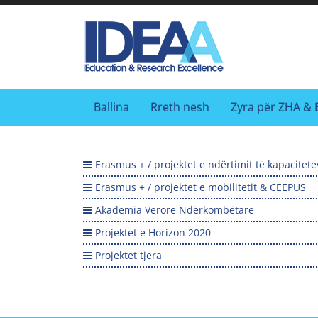
Skip
to
IDEAA
content
IDEA
Ballina
Rreth nesh
Zyra për ZHA & 
Erasmus + / projektet e ndërtimit të kapacitete
Erasmus + / projektet e mobilitetit & CEEPUS
Akademia Verore Ndërkombëtare
Projektet e Horizon 2020
Projektet tjera