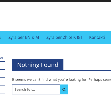
A
E
Zyra për BN & M
Zyra për Zh të K & I
Kontakti
ve
Nothing Found
It seems we can’t find what you’re looking for. Perhaps sea
Search
for: