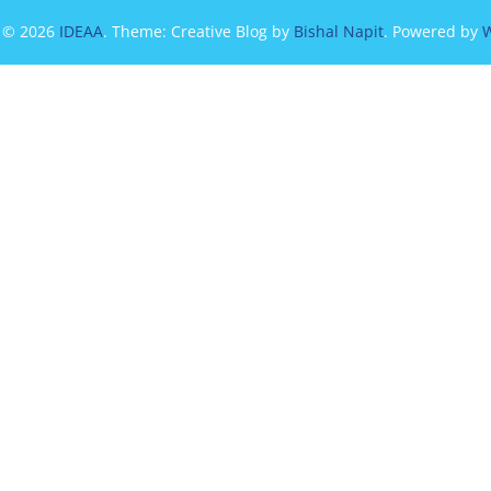
t © 2026
IDEAA
. Theme: Creative Blog by
Bishal Napit
. Powered by
W