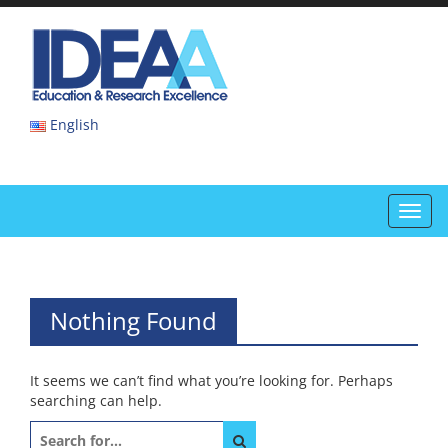
Skip
to
IDEAA
content
IDEAA
English
Toggl
navig
Nothing Found
It seems we can’t find what you’re looking for. Perhaps
searching can help.
Search