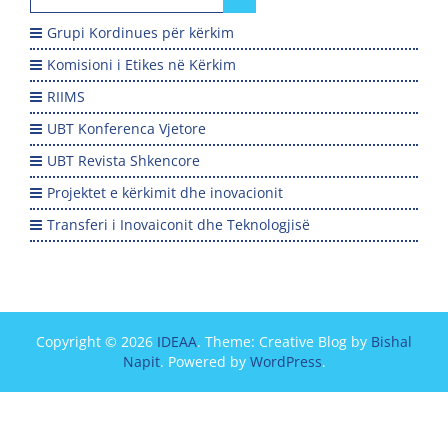
for:
Grupi Kordinues për kërkim
Komisioni i Etikes në Kërkim
RIIMS
UBT Konferenca Vjetore
UBT Revista Shkencore
Projektet e kërkimit dhe inovacionit
Transferi i Inovaiconit dhe Teknologjisë
Copyright © 2026
IDEAA
. Theme: Creative Blog by
Bishal
Napit
. Powered by
WordPress
.