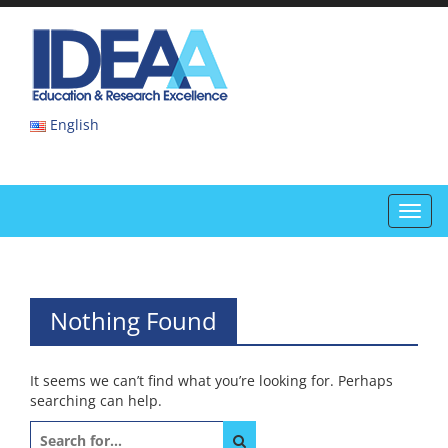
Skip
to
IDEAA
content
IDEAA
English
Toggl
navig
Nothing Found
It seems we can’t find what you’re looking for. Perhaps
searching can help.
Search