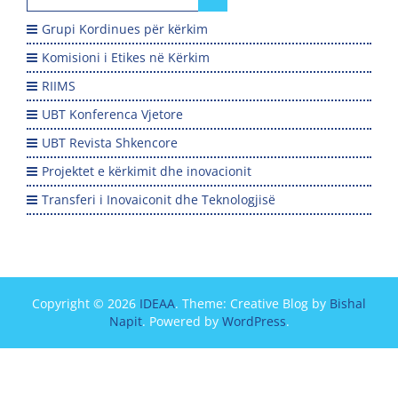
for:
Grupi Kordinues për kërkim
Komisioni i Etikes në Kërkim
RIIMS
UBT Konferenca Vjetore
UBT Revista Shkencore
Projektet e kërkimit dhe inovacionit
Transferi i Inovaiconit dhe Teknologjisë
Copyright © 2026
IDEAA
. Theme: Creative Blog by
Bishal
Napit
. Powered by
WordPress
.